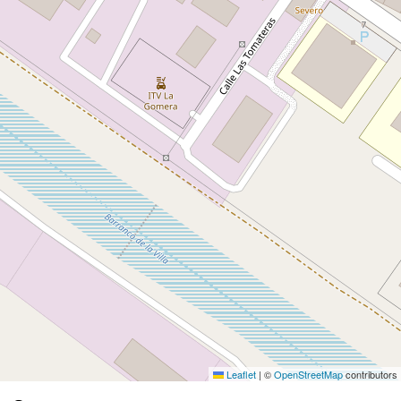
Leaflet
|
©
OpenStreetMap
contributors